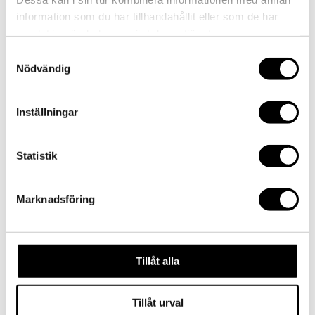
by
admin
|
2016-06-16
|
0 comments
information som du har tillhandahållit eller som de har
samlat in när du har använt deras tjänster.
Samtyckesval
Submit a Comment
Nödvändig
Your email address will not be published.
Required
fields are marked
*
Inställningar
Comment
*
Statistik
Marknadsföring
Tillåt alla
Name
*
Email
*
Tillåt urval