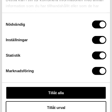
by
admin
|
2016-06-16
|
0 comments
information som du har tillhandahållit eller som de har
samlat in när du har använt deras tjänster.
Samtyckesval
Submit a Comment
Nödvändig
Your email address will not be published.
Required
fields are marked
*
Inställningar
Comment
*
Statistik
Marknadsföring
Tillåt alla
Name
*
Email
*
Tillåt urval