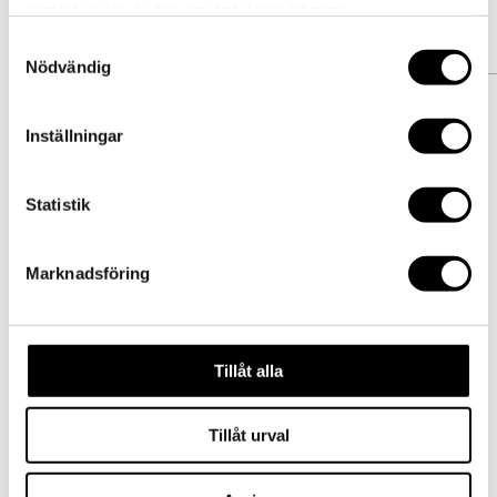
samlat in när du har använt deras tjänster.
Samtyckesval
Nödvändig
Name
*
Inställningar
Statistik
Email
*
Marknadsföring
Website
Tillåt alla
Save my name, email, and website
in this browser for the next time I
Tillåt urval
comment.