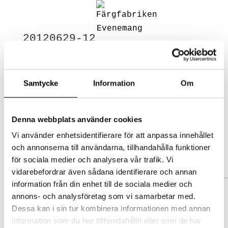
AKTUELLT
MAT
LOKAL
20120629-12
EVENT/KONFERENS
by
admin
|
2016-06-16
FEST/BRÖLLOP
|
0 comments
KONTAKT
Samtycke
Information
Om
Select Page
Submit a Comment
Denna webbplats använder cookies
Your email address will not be
published.
Required fields are
Vi använder enhetsidentifierare för att anpassa innehållet
och annonserna till användarna, tillhandahålla funktioner
marked
*
för sociala medier och analysera vår trafik. Vi
Comment
*
vidarebefordrar även sådana identifierare och annan
information från din enhet till de sociala medier och
annons- och analysföretag som vi samarbetar med.
Dessa kan i sin tur kombinera informationen med annan
information som du har tillhandahållit eller som de har