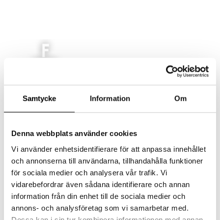
AKTUELLT
Samtycke
Information
Om
MAT
LOKAL
EVENT/KONFERENS
Denna webbplats använder cookies
FEST/BRÖLLOP
Vi använder enhetsidentifierare för att anpassa innehållet
KONTAKT
och annonserna till användarna, tillhandahålla funktioner
Select Page
för sociala medier och analysera vår trafik. Vi
vidarebefordrar även sådana identifierare och annan
information från din enhet till de sociala medier och
1709-rituals-10
annons- och analysföretag som vi samarbetar med.
Dessa kan i sin tur kombinera informationen med annan