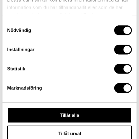
by
admin
|
2017-11-23
|
0 comments
information som du har tillhandahållit eller som de har
samlat in när du har använt deras tjänster.
Samtyckesval
Submit a Comment
Nödvändig
Your email address will not be published.
Required
fields are marked
*
Inställningar
Comment
*
Statistik
Marknadsföring
Tillåt alla
Name
*
Email
*
Tillåt urval