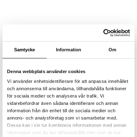
AKTUELLT
MAT
LOKAL
Samtycke
Information
Om
EVENT/KONFERENS
FEST/BRÖLLOP
KONTAKT
Denna webbplats använder cookies
Select Page
Vi använder enhetsidentifierare för att anpassa innehållet
och annonserna till användarna, tillhandahålla funktioner
för sociala medier och analysera vår trafik. Vi
PJ-129636
vidarebefordrar även sådana identifierare och annan
information från din enhet till de sociala medier och
by
admin
|
2018-06-14
|
0 comments
annons- och analysföretag som vi samarbetar med.
Dessa kan i sin tur kombinera informationen med annan
information som du har tillhandahållit eller som de har