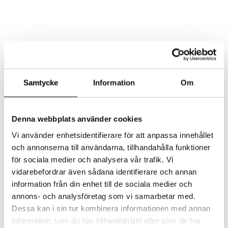
AKTUELLT
MAT
LOKAL
Samtycke
Information
Om
EVENT/KONFERENS
FEST/BRÖLLOP
KONTAKT
Denna webbplats använder cookies
Select Page
Vi använder enhetsidentifierare för att anpassa innehållet
och annonserna till användarna, tillhandahålla funktioner
för sociala medier och analysera vår trafik. Vi
IMG_8316
vidarebefordrar även sådana identifierare och annan
information från din enhet till de sociala medier och
by
admin
|
2016-11-02
|
0 comments
annons- och analysföretag som vi samarbetar med.
Dessa kan i sin tur kombinera informationen med annan
information som du har tillhandahållit eller som de har