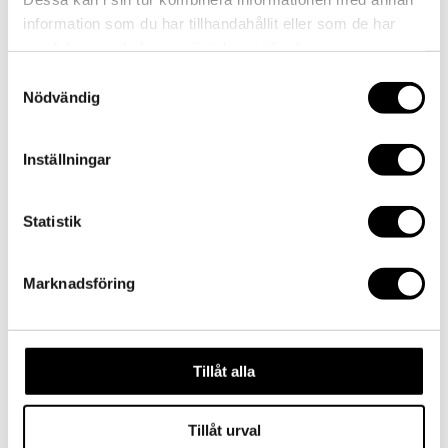
by
admin
|
2016-09-05
|
0 comments
information som du har tillhandahållit eller som de har
samlat in när du har använt deras tjänster.
Samtyckesval
Submit a Comment
Nödvändig
Your email address will not be published.
Required
fields are marked
*
Inställningar
Comment
*
Statistik
Marknadsföring
Tillåt alla
Name
*
Email
*
Tillåt urval