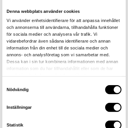
Denna webbplats använder cookies
AKTUELLT
Vi använder enhetsidentifierare för att anpassa innehållet
MAT
och annonserna till användarna, tillhandahålla funktioner
LOKAL
för sociala medier och analysera vår trafik. Vi
EVENT/KONFERENS
vidarebefordrar även sådana identifierare och annan
FEST/BRÖLLOP
information från din enhet till de sociala medier och
KONTAKT
annons- och analysföretag som vi samarbetar med.
Select Page
Dessa kan i sin tur kombinera informationen med annan
AKTUELLT
information som du har tillhandahållit eller som de har
MAT
samlat in när du har använt deras tjänster.
LOKAL
EVENT/KONFERENS
Samtyckesval
FEST/BRÖLLOP
Nödvändig
KONTAKT
Inställningar
photo-4262
Statistik