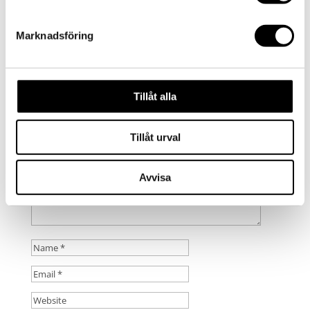
by
admin
|
2016-09-05
|
0 comments
Marknadsföring
Submit a Comment
Your email address will not be published.
Required
Tillåt alla
fields are marked
*
Tillåt urval
Avvisa