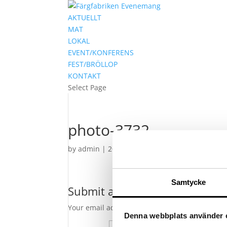
AKTUELLT
MAT
LOKAL
EVENT/KONFERENS
FEST/BRÖLLOP
KONTAKT
Select Page
photo-3732
by
admin
|
2016-09-05
|
0 comments
Samtycke
Submit a Comment
Your email address will not be published.
Requ
Denna webbplats använder 