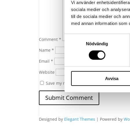
Vi använder enhetsidentifierar
sociala medier och analysera 
till de sociala medier och a
med annan information som du 
Samtyckesval
Comment
*
Nödvändig
Name
*
Email
*
Website
Avvisa
Save my name, email, and website in this 
Designed by
Elegant Themes
| Powered by
Wo