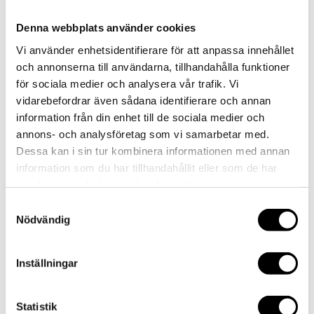
Denna webbplats använder cookies
AKTUELLT
Vi använder enhetsidentifierare för att anpassa innehållet
MAT
och annonserna till användarna, tillhandahålla funktioner
LOKAL
för sociala medier och analysera vår trafik. Vi
EVENT/KONFERENS
vidarebefordrar även sådana identifierare och annan
FEST/BRÖLLOP
information från din enhet till de sociala medier och
KONTAKT
annons- och analysföretag som vi samarbetar med.
Select Page
Dessa kan i sin tur kombinera informationen med annan
AKTUELLT
information som du har tillhandahållit eller som de har
MAT
samlat in när du har använt deras tjänster.
LOKAL
EVENT/KONFERENS
Samtyckesval
FEST/BRÖLLOP
Nödvändig
KONTAKT
Inställningar
1G9A9738
Statistik