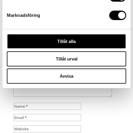
by
admin
|
2016-09-23
|
0 comments
Marknadsföring
Submit a Comment
Your email address will not be published.
Required
Tillåt alla
fields are marked
*
Tillåt urval
Avvisa