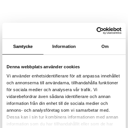
AKTUELLT
MAT
LOKAL
Samtycke
Information
Om
EVENT/KONFERENS
FEST/BRÖLLOP
KONTAKT
Denna webbplats använder cookies
Select Page
Vi använder enhetsidentifierare för att anpassa innehållet
och annonserna till användarna, tillhandahålla funktioner
för sociala medier och analysera vår trafik. Vi
1G9A9680
vidarebefordrar även sådana identifierare och annan
information från din enhet till de sociala medier och
by
admin
|
2016-09-23
|
0 comments
annons- och analysföretag som vi samarbetar med.
Dessa kan i sin tur kombinera informationen med annan
information som du har tillhandahållit eller som de har