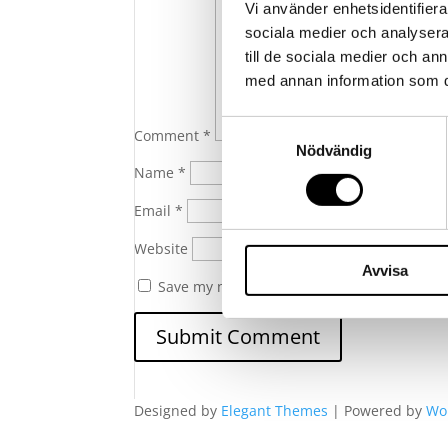
Vi använder enhetsidentifierar
sociala medier och analysera 
till de sociala medier och a
med annan information som du 
Samtyckesval
Comment
*
Nödvändig
Name
*
Email
*
Website
Avvisa
Save my name, email, and website in this 
Designed by
Elegant Themes
| Powered by
Wo