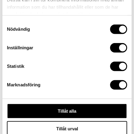
by
admin
|
2017-04-18
|
0 comments
information som du har tillhandahållit eller som de har
samlat in när du har använt deras tjänster.
Samtyckesval
Submit a Comment
Nödvändig
Your email address will not be published.
Required
fields are marked
*
Inställningar
Comment
*
Statistik
Marknadsföring
Tillåt alla
Name
*
Email
*
Tillåt urval