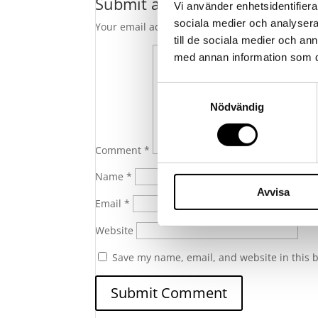
Submit a Comment
Vi använder enhetsidentifierar
sociala medier och analysera 
Your email address will not be published.
Requ
till de sociala medier och a
med annan information som du 
Samtyckesval
Nödvändig
Comment
*
Name
*
Avvisa
Email
*
Website
Save my name, email, and website in this 