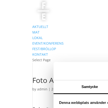
AKTUELLT
MAT
LOKAL
EVENT/KONFERENS
FEST/BRÖLLOP
KONTAKT
Select Page
Foto Adrian Pehrson/
Samtycke
by
admin
|
2016-09-05
|
0 comments
Denna webbplats använder 