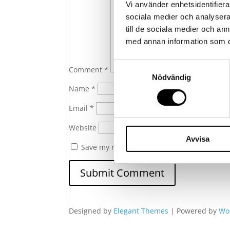
Vi använder enhetsidentifierar
sociala medier och analysera 
till de sociala medier och a
med annan information som du 
Samtyckesval
Comment
*
Nödvändig
Name
*
Email
*
Website
Avvisa
Save my name, email, and website in this 
Designed by
Elegant Themes
| Powered by
Wo