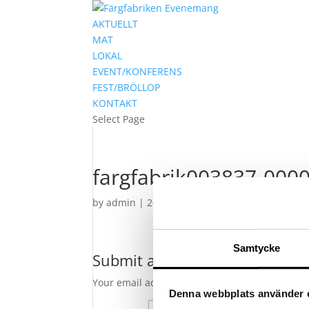
AKTUELLT
MAT
LOKAL
EVENT/KONFERENS
FEST/BRÖLLOP
KONTAKT
Select Page
fargfabrik003837-000
by
admin
|
2015-01-13
|
0 comments
Samtycke
Submit a Comment
Your email address will not be published.
Requ
Denna webbplats använder 