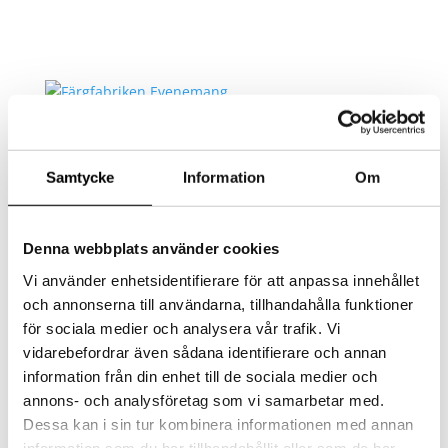
AKTUELLT
MAT
LOKAL
Samtycke
Information
Om
EVENT/KONFERENS
FEST/BRÖLLOP
KONTAKT
Denna webbplats använder cookies
Select Page
Vi använder enhetsidentifierare för att anpassa innehållet
och annonserna till användarna, tillhandahålla funktioner
Skärmavbild 2015-01-14
för sociala medier och analysera vår trafik. Vi
vidarebefordrar även sådana identifierare och annan
kl. 17.45.16
information från din enhet till de sociala medier och
annons- och analysföretag som vi samarbetar med.
by
admin
|
2015-01-14
|
0 comments
Dessa kan i sin tur kombinera informationen med annan
information som du har tillhandahållit eller som de har