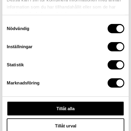
by
admin
|
2015-01-14
|
0 comments
information som du har tillhandahållit eller som de har
samlat in när du har använt deras tjänster.
Samtyckesval
Submit a Comment
Nödvändig
Your email address will not be published.
Required
fields are marked
*
Inställningar
Comment
*
Statistik
Marknadsföring
Tillåt alla
Name
*
Email
*
Tillåt urval