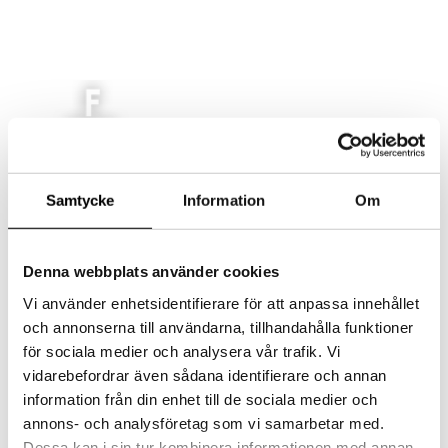
AKTUELLT
Samtycke
Information
Om
MAT
LOKAL
EVENT/KONFERENS
Denna webbplats använder cookies
FEST/BRÖLLOP
Vi använder enhetsidentifierare för att anpassa innehållet
KONTAKT
och annonserna till användarna, tillhandahålla funktioner
Select Page
för sociala medier och analysera vår trafik. Vi
vidarebefordrar även sådana identifierare och annan
information från din enhet till de sociala medier och
fargfabr005042-000010
annons- och analysföretag som vi samarbetar med.
Dessa kan i sin tur kombinera informationen med annan