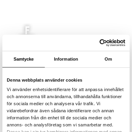
AKTUELLT
Samtycke
Information
Om
MAT
LOKAL
EVENT/KONFERENS
Denna webbplats använder cookies
FEST/BRÖLLOP
Vi använder enhetsidentifierare för att anpassa innehållet
KONTAKT
och annonserna till användarna, tillhandahålla funktioner
Select Page
för sociala medier och analysera vår trafik. Vi
vidarebefordrar även sådana identifierare och annan
information från din enhet till de sociala medier och
fargfabr005041-000013
annons- och analysföretag som vi samarbetar med.
Dessa kan i sin tur kombinera informationen med annan