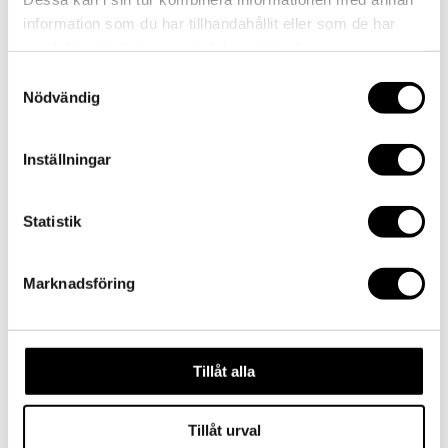
by
admin
|
2015-01-14
|
0 comments
information som du har tillhandahållit eller som de har
samlat in när du har använt deras tjänster.
Samtyckesval
Submit a Comment
Nödvändig
Your email address will not be published.
Required
fields are marked
*
Inställningar
Comment
*
Statistik
Marknadsföring
Tillåt alla
Name
*
Email
*
Tillåt urval