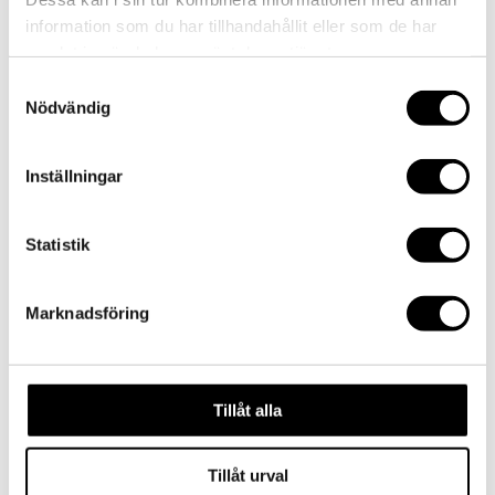
by
admin
|
2015-01-25
|
0 comments
information som du har tillhandahållit eller som de har
samlat in när du har använt deras tjänster.
Samtyckesval
Submit a Comment
Nödvändig
Your email address will not be published.
Required
fields are marked
*
Inställningar
Comment
*
Statistik
Marknadsföring
Tillåt alla
Name
*
Email
*
Tillåt urval