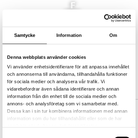
AKTUELLT
MAT
LOKAL
FFE_LOGO_NEGATIV_900
EVENT/KONFERENS
Samtycke
Information
Om
by
admin
|
2014-12-08
FEST/BRÖLLOP
|
0 comments
KONTAKT
Select Page
Denna webbplats använder cookies
AKTUELLT
Submit a Comment
Vi använder enhetsidentifierare för att anpassa innehållet
MAT
Your email address will not be
och annonserna till användarna, tillhandahålla funktioner
LOKAL
för sociala medier och analysera vår trafik. Vi
published.
Required fields are
EVENT/KONFERENS
vidarebefordrar även sådana identifierare och annan
marked
*
FEST/BRÖLLOP
information från din enhet till de sociala medier och
annons- och analysföretag som vi samarbetar med.
KONTAKT
Dessa kan i sin tur kombinera informationen med annan
information som du har tillhandahållit eller som de har
samlat in när du har använt deras tjänster.
Samtyckesval