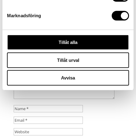
by
admin
|
2015-01-23
|
0 comments
Marknadsföring
Submit a Comment
Your email address will not be published.
Required
Tillåt alla
fields are marked
*
Tillåt urval
Avvisa