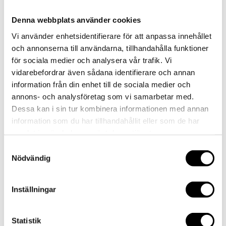
Denna webbplats använder cookies
AKTUELLT
Vi använder enhetsidentifierare för att anpassa innehållet
MAT
och annonserna till användarna, tillhandahålla funktioner
LOKAL
för sociala medier och analysera vår trafik. Vi
EVENT/KONFERENS
vidarebefordrar även sådana identifierare och annan
FEST/BRÖLLOP
information från din enhet till de sociala medier och
KONTAKT
annons- och analysföretag som vi samarbetar med.
Select Page
Dessa kan i sin tur kombinera informationen med annan
AKTUELLT
information som du har tillhandahållit eller som de har
MAT
samlat in när du har använt deras tjänster.
LOKAL
EVENT/KONFERENS
Samtyckesval
FEST/BRÖLLOP
Nödvändig
KONTAKT
Inställningar
54
Statistik