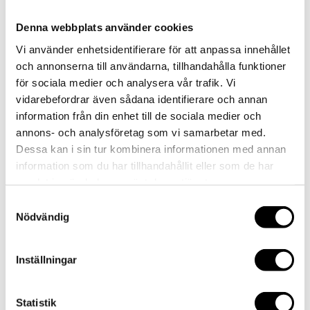
Denna webbplats använder cookies
AKTUELLT
Vi använder enhetsidentifierare för att anpassa innehållet
MAT
och annonserna till användarna, tillhandahålla funktioner
LOKAL
för sociala medier och analysera vår trafik. Vi
EVENT/KONFERENS
vidarebefordrar även sådana identifierare och annan
FEST/BRÖLLOP
information från din enhet till de sociala medier och
KONTAKT
annons- och analysföretag som vi samarbetar med.
Select Page
Dessa kan i sin tur kombinera informationen med annan
AKTUELLT
information som du har tillhandahållit eller som de har
MAT
samlat in när du har använt deras tjänster.
LOKAL
EVENT/KONFERENS
Samtyckesval
FEST/BRÖLLOP
Nödvändig
KONTAKT
Inställningar
16
Statistik