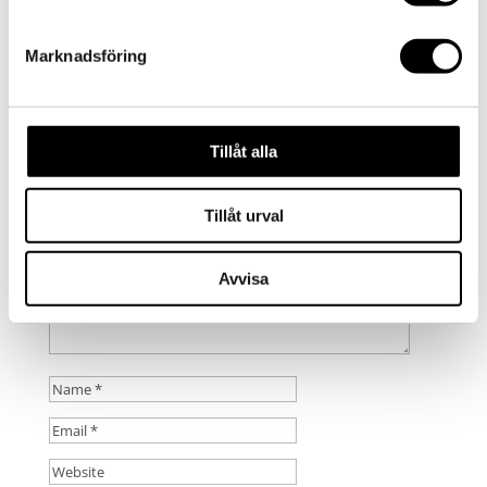
by
admin
|
2015-01-23
|
0 comments
Marknadsföring
Submit a Comment
Your email address will not be published.
Required
Tillåt alla
fields are marked
*
Tillåt urval
Avvisa