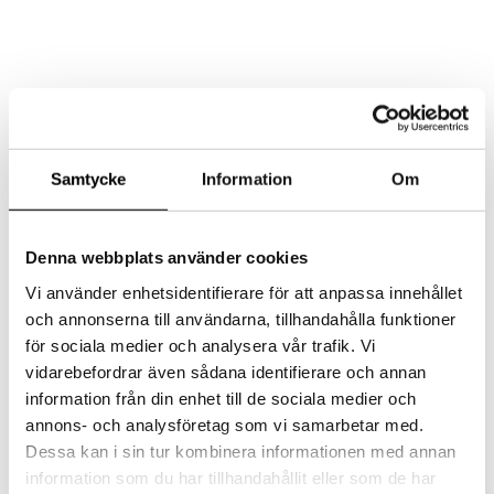
AKTUELLT
MAT
LOKAL
Samtycke
Information
Om
EVENT/KONFERENS
FEST/BRÖLLOP
KONTAKT
Denna webbplats använder cookies
Select Page
Vi använder enhetsidentifierare för att anpassa innehållet
och annonserna till användarna, tillhandahålla funktioner
för sociala medier och analysera vår trafik. Vi
blurb1
vidarebefordrar även sådana identifierare och annan
information från din enhet till de sociala medier och
by
admin
|
2017-04-19
|
0 comments
annons- och analysföretag som vi samarbetar med.
Dessa kan i sin tur kombinera informationen med annan
information som du har tillhandahållit eller som de har