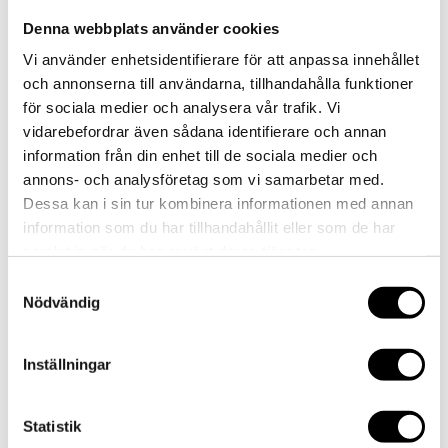
Denna webbplats använder cookies
AKTUELLT
Vi använder enhetsidentifierare för att anpassa innehållet
MAT
och annonserna till användarna, tillhandahålla funktioner
LOKAL
för sociala medier och analysera vår trafik. Vi
EVENT/KONFERENS
vidarebefordrar även sådana identifierare och annan
FEST/BRÖLLOP
information från din enhet till de sociala medier och
KONTAKT
annons- och analysföretag som vi samarbetar med.
Select Page
Dessa kan i sin tur kombinera informationen med annan
AKTUELLT
information som du har tillhandahållit eller som de har
MAT
samlat in när du har använt deras tjänster.
LOKAL
Samtyckesval
EVENT/KONFERENS
Nödvändig
FEST/BRÖLLOP
KONTAKT
Inställningar
Vinfest
Statistik