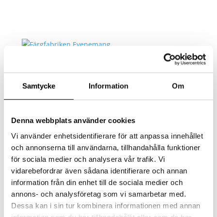
AKTUELLT
MAT
LOKAL
Samtycke
Information
Om
EVENT/KONFERENS
FEST/BRÖLLOP
KONTAKT
Denna webbplats använder cookies
Select Page
Vi använder enhetsidentifierare för att anpassa innehållet
och annonserna till användarna, tillhandahålla funktioner
180628 – Annons
för sociala medier och analysera vår trafik. Vi
vidarebefordrar även sådana identifierare och annan
platsansvarig
information från din enhet till de sociala medier och
annons- och analysföretag som vi samarbetar med.
by
admin
|
2018-06-28
|
0 comments
Dessa kan i sin tur kombinera informationen med annan
information som du har tillhandahållit eller som de har